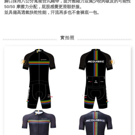
腳口採用八公分寬複合式織帶，提升壓縮力並減少咬肉破皮的可能性
50/50 摩擦力分配，屁股感覺更滑順舒服。
並具備高透氣快乾性能，汗流再多也不會褲底一包。
實拍照