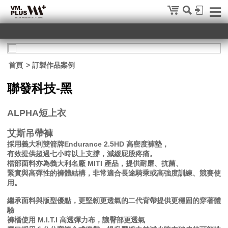
首頁
> 訂製作品案例
聯發科技-黑
ALPHA短上衣
艾斯吊帶褲
採用義大利雙箭牌Endurance 2.5HD 高密度褲墊，
有效提供超過七小時以上支撐，減緩屁股疼痛。
檔部面料亦為義大利名廠 MITI 產品，提供耐磨、抗菌、
緊實與高彈性的褲體結構，非常適合長途騎乘或高強度訓練、競賽使
用。
繼承面料與版型優點，更堅韌更透氣的二代背帶提供更穩固的穿著體
驗
褲檔使用 M.I.T.I 高透彈力布，讓臀部更透氣