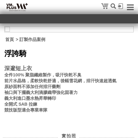
首頁
> 訂製作品案例
浮誇騎
深邃短上衣
全件100% 聚脂纖維製作，吸汗快乾不臭
前片水晶格，柔軟快乾舒適，後幅雪花網，排汗快速超透氣
原紗面料不添加任何排汗藥劑
袖口與下擺義大利滴膠織帶強化固著力
義大利進口墨水熱昇華轉印
全開式 SAB 拉鍊
競技版型適合專業車隊
實拍照